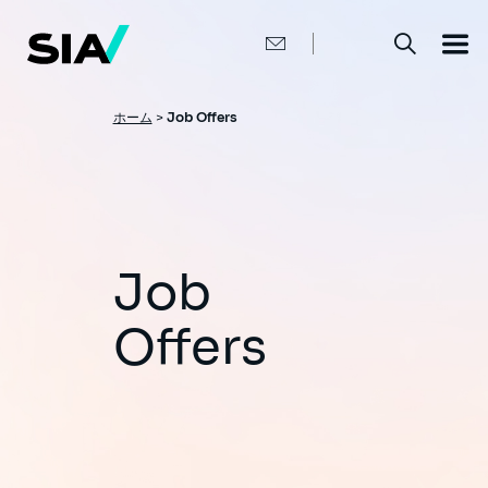
メ
イ
ン
コ
ン
テ
ン
パ
ホーム
>
Job Offers
ツ
ン
に
移
く
動
ず
Job
Offers