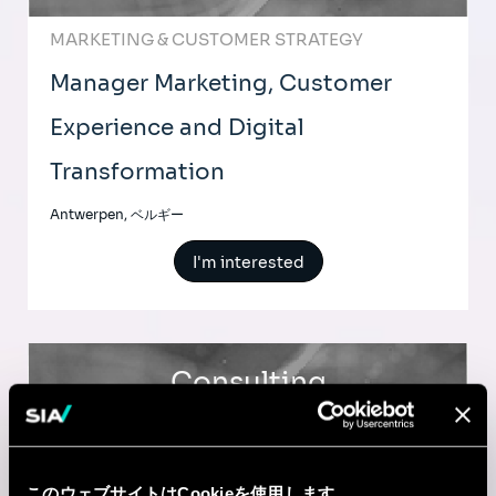
MARKETING & CUSTOMER STRATEGY
Manager Marketing, Customer
Experience and Digital
Transformation
Antwerpen, ベルギー
I'm interested
Consulting
MARKETING & CUSTOMER STRATEGY
Retail & E-commerce Consultant
このウェブサイトはCookieを使用します