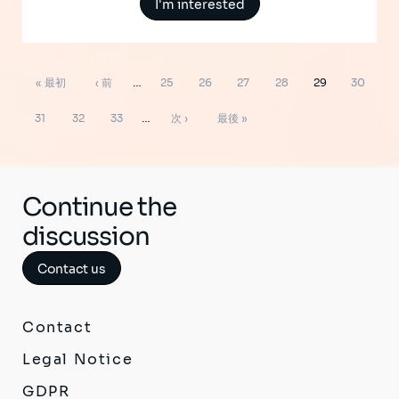
I'm interested
ペ
先
前
ペ
ペ
ペ
ペ
ペ
ペ
« 最初
‹ 前
…
25
26
27
28
29
30
ー
ジ
頭
ペ
ー
ー
ー
ー
ー
ー
ペ
ペ
ペ
次
最
送
31
32
33
…
次 ›
最後 »
り
ペ
ー
ジ
ジ
ジ
ジ
ジ
ジ
ー
ー
ー
ペ
終
ー
ジ
ジ
ジ
ジ
ー
ペ
ジ
ジ
ー
Continue the
ジ
discussion
Contact us
Contact
Legal Notice
GDPR