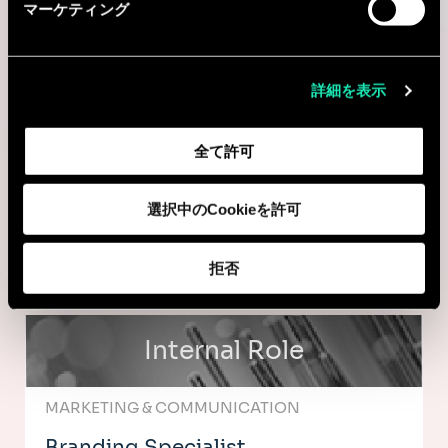
マーケティング
Consulting
BUSINESS TRANSFORMATION
詳細を表示
Conseiller(ère) en Stratégie et
全て許可
transformation IA
Montréal, カナダ
選択中のCookieを許可
I'm interested
拒否
Internal Role
MARKETING & COMMUNICATION
Branding Specialist