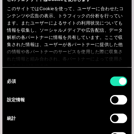
このサイトではCookieを使って、ユーザーに合わせたコ
Rotterdam, オランダ
ンテンツや広告の表示、トラフィックの分析を行ってい
I'm interested
ます。またユーザーによるサイトの利用状況についても
情報を収集し、ソーシャルメディアや広告配信、データ
解析の各パートナーに情報を共有しています。ここで収
集された情報は、ユーザーが各パートナーに提供した他
の情報や各パートナーのサービスを使用した際に収集さ
Consulting
れた情報と組み合わされ、各パートナーによって使用さ
れることがあります。
MARKETING & CUSTOMER STRATEGY
同
必須
意
[UAE] Senior Product Manager
の
Abu Dhabi, アラブ首長国連邦
選
設定情報
択
I'm interested
統計