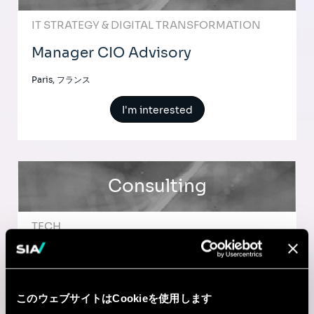
IT STRATEGY & DIGITAL TRANSFORMATION
Manager CIO Advisory
Paris, フランス
I'm interested
Consulting
TECH
Senior Consultant - CIO Advisory -
Bureau de Marseille
このウェブサイトはCookieを使用します
Marseille, フランス