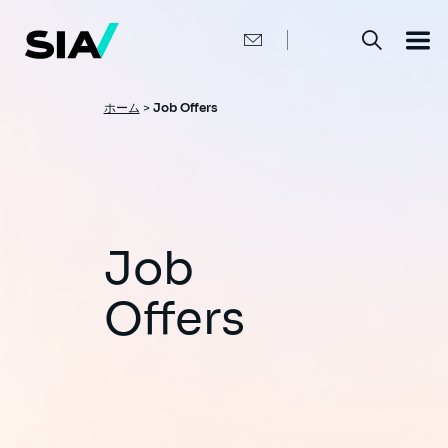
メ
イ
ン
コ
ン
テ
ン
パ
ホーム
>
Job Offers
ツ
ン
に
移
く
動
ず
Job
Offers