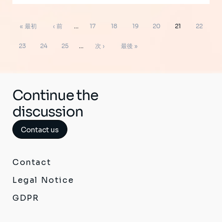
ペ
先
前
ペ
ペ
ペ
ペ
ペ
ペ
« 最初
‹ 前
…
17
18
19
20
21
22
ー
ジ
頭
ペ
ー
ー
ー
ー
ー
ー
ペ
ペ
ペ
次
最
送
23
24
25
…
次 ›
最後 »
り
ペ
ー
ジ
ジ
ジ
ジ
ジ
ジ
ー
ー
ー
ペ
終
ー
ジ
ジ
ジ
ジ
ー
ペ
ジ
ジ
ー
Continue the
ジ
discussion
Contact us
Contact
Legal Notice
GDPR