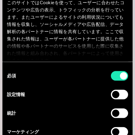
このサイトではCookieを使って、ユーザーに合わせたコ
ンテンツや広告の表示、トラフィックの分析を行ってい
I'm interested
ます。またユーザーによるサイトの利用状況についても
情報を収集し、ソーシャルメディアや広告配信、データ
解析の各パートナーに情報を共有しています。ここで収
集された情報は、ユーザーが各パートナーに提供した他
Consulting
の情報や各パートナーのサービスを使用した際に収集さ
れた情報と組み合わされ、各パートナーによって使用さ
れることがあります。
IT STRATEGY & DIGITAL TRANSFORMATION
同
Senior Consultant - CIO Advisory -
必須
意
Bureau de Lyon
の
選
設定情報
Lyon, フランス
択
I'm interested
統計
マーケティング