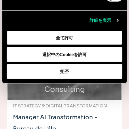
Consulting
詳細を表示
IT STRATEGY & DIGITAL TRANSFORMATION
Manager AI Transformation
全て許可
Paris, フランス
選択中のCookieを許可
I'm interested
拒否
Consulting
IT STRATEGY & DIGITAL TRANSFORMATION
Manager AI Transformation -
Bureau de Lille