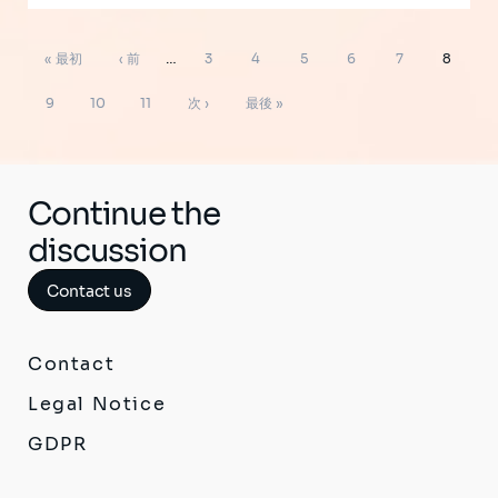
ペ
先
前
ペ
ペ
ペ
ペ
ペ
ペ
« 最初
‹ 前
…
3
4
5
6
7
8
ー
ジ
頭
ペ
ー
ー
ー
ー
ー
ー
ペ
ペ
ペ
次
最
送
9
10
11
次 ›
最後 »
り
ペ
ー
ジ
ジ
ジ
ジ
ジ
ジ
ー
ー
ー
ペ
終
ー
ジ
ジ
ジ
ジ
ー
ペ
ジ
ジ
ー
Continue the
ジ
discussion
Contact us
Contact
Legal Notice
GDPR