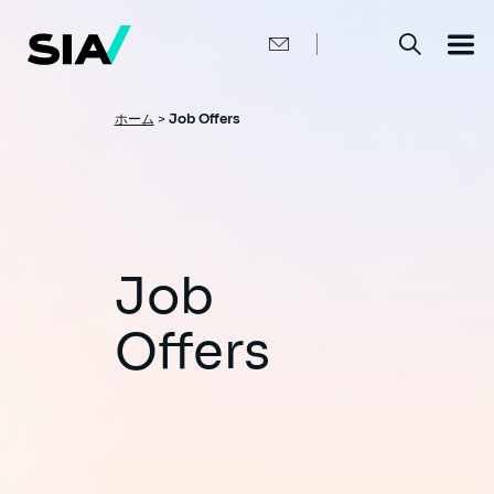
メ
イ
ン
コ
ン
テ
ン
パ
ホーム
>
Job Offers
ツ
ン
に
移
く
動
ず
Job
Offers