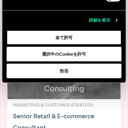
Consulting
詳細を表示
MARKETING & CUSTOMER STRATEGY
Senior Retail Consultant
全て許可
Amsterdam, オランダ
選択中のCookieを許可
I'm interested
拒否
Consulting
MARKETING & CUSTOMER STRATEGY
Senior Retail & E-commerce
Consultant