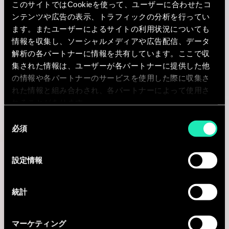
このサイトではCookieを使って、ユーザーに合わせたコ
ンテンツや広告の表示、トラフィックの分析を行ってい
Amsterdam, オランダ
ます。またユーザーによるサイトの利用状況についても
I'm interested
情報を収集し、ソーシャルメディアや広告配信、データ
解析の各パートナーに情報を共有しています。ここで収
集された情報は、ユーザーが各パートナーに提供した他
の情報や各パートナーのサービスを使用した際に収集さ
れた情報と組み合わされ、各パートナーによって使用さ
Consulting
れることがあります。
同
MARKETING & CUSTOMER STRATEGY
必須
意
Senior Retail Consultant
の
選
設定情報
Maastricht, オランダ
択
I'm interested
統計
マーケティング