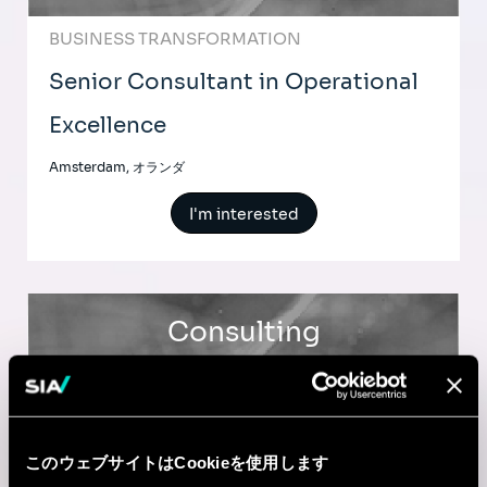
BUSINESS TRANSFORMATION
Senior Consultant in Operational
Excellence
Amsterdam, オランダ
I'm interested
Consulting
TRANSPORTATION & TRAVEL
Senior Consultant in Transport,
このウェブサイトはCookieを使用します
Manufacturing & Retail