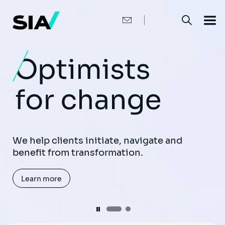
メ
イ
ン
コ
ン
テ
ン
ツ
に
移
動
Harness the power of Generative AI to
enhance user experience and boost
productivity.
We help clients initiate, navigate and
benefit from transformation.
Learn more
Learn more
Pause
Pause