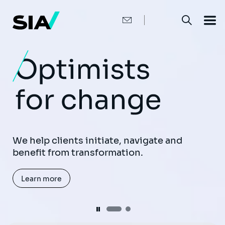
メ
イ
ン
コ
ン
テ
ン
ツ
に
移
動
Harness the power of Generative AI to
enhance user experience and boost
productivity.
We help clients initiate, navigate and
benefit from transformation.
Learn more
Learn more
Pause
Pause