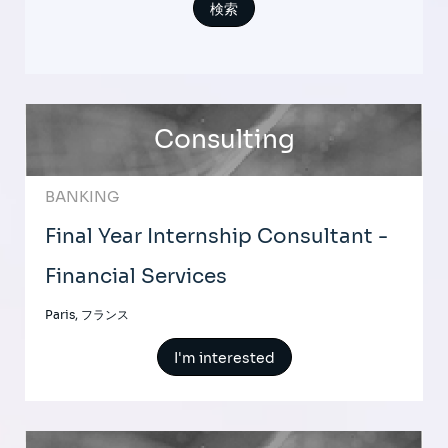
Consulting
BANKING
Final Year Internship Consultant -
Financial Services
Paris, フランス
I'm interested