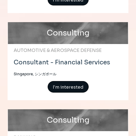
I'm interested
Consulting
AUTOMOTIVE & AEROSPACE DEFENSE
Consultant - Financial Services
Singapore, シンガポール
I'm interested
Consulting