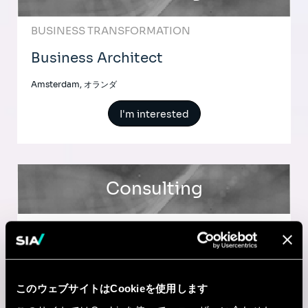
BUSINESS TRANSFORMATION
Business Architect
Amsterdam, オランダ
I'm interested
Consulting
BUSINESS TRANSFORMATION
Business Architect
Maastricht, オランダ
このウェブサイトはCookieを使用します