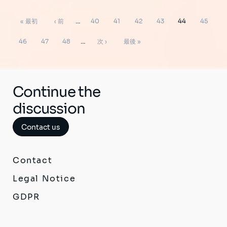
ペ
先
前
ペ
ペ
ペ
ペ
ペ
ペ
« 最初
‹ 前
…
40
41
42
43
44
45
ー
ジ
頭
ペ
ー
ー
ー
ー
ー
ー
ペ
ペ
ペ
次
最
送
46
47
48
…
次 ›
最後 »
り
ペ
ー
ジ
ジ
ジ
ジ
ジ
ジ
ー
ー
ー
ペ
終
ー
ジ
ジ
ジ
ジ
ー
ペ
ジ
ジ
ー
Continue the
ジ
discussion
Contact us
Contact
Legal Notice
GDPR