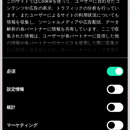
このサイトではCookieを使って、ユーザーに合わせたコ
I'm interested
ンテンツや広告の表示、トラフィックの分析を行ってい
ます。またユーザーによるサイトの利用状況についても
情報を収集し、ソーシャルメディアや広告配信、データ
解析の各パートナーに情報を共有しています。ここで収
Consulting
集された情報は、ユーザーが各パートナーに提供した他
の情報や各パートナーのサービスを使用した際に収集さ
LIFE SCIENCE
れた情報と組み合わされ、各パートナーによって使用さ
れることがあります。
CMC Project Scheduler
同
必須
意
Milano, イタリア
の
I'm interested
選
設定情報
択
統計
Consulting
マーケティング