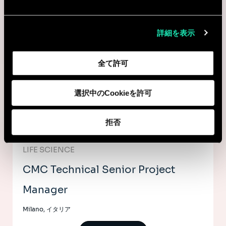
LIFE SCIENCE
CMC Technical Project Manager
詳細を表示
Milano, イタリア
全て許可
I'm interested
選択中のCookieを許可
Consulting
拒否
LIFE SCIENCE
CMC Technical Senior Project
Manager
Milano, イタリア