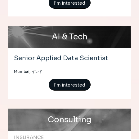
I'm interested
AI & Tech
Senior Applied Data Scientist
Mumbai, インド
I'm interested
Consulting
INSURANCE