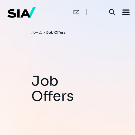
メ
イ
ン
コ
ン
テ
ン
パ
ホーム
>
Job Offers
ツ
ン
に
移
く
動
ず
Job
Offers