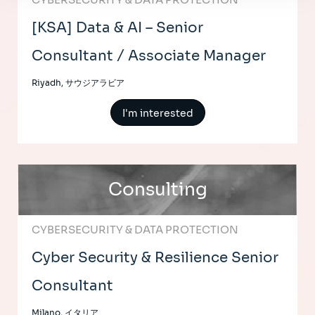
[KSA] Data & AI – Senior
Consultant / Associate Manager
Riyadh, サウジアラビア
I'm interested
Consulting
CYBERSECURITY & DATA PROTECTION
Cyber Security & Resilience Senior
Consultant
Milano, イタリア