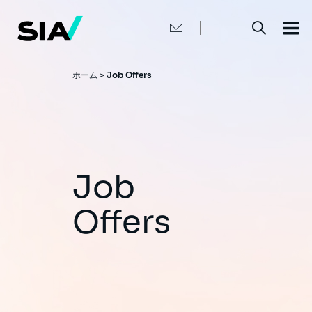
メ
イ
ン
コ
ン
テ
ン
パ
ホーム
>
Job Offers
ツ
ン
に
移
く
動
ず
Job
Offers