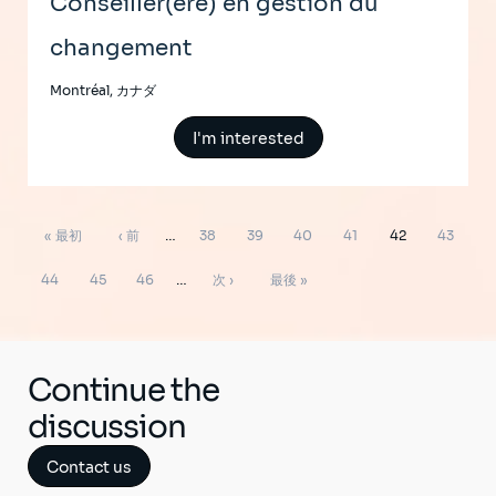
Conseiller(ère) en gestion du
changement
Montréal, カナダ
I'm interested
ペ
先
前
ペ
ペ
ペ
ペ
ペ
ペ
« 最初
‹ 前
…
38
39
40
41
42
43
ー
ジ
頭
ペ
ー
ー
ー
ー
ー
ー
ペ
ペ
ペ
次
最
送
44
45
46
…
次 ›
最後 »
り
ペ
ー
ジ
ジ
ジ
ジ
ジ
ジ
ー
ー
ー
ペ
終
ー
ジ
ジ
ジ
ジ
ー
ペ
ジ
ジ
ー
Continue the
ジ
discussion
Contact us