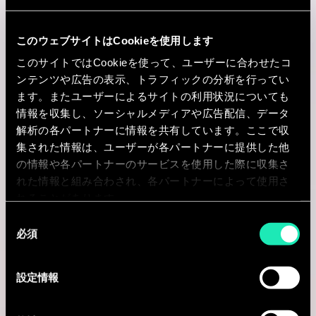
Milano, イタリア
このウェブサイトはCookieを使用します
I'm interested
このサイトではCookieを使って、ユーザーに合わせたコ
ンテンツや広告の表示、トラフィックの分析を行ってい
ます。またユーザーによるサイトの利用状況についても
情報を収集し、ソーシャルメディアや広告配信、データ
Consulting
解析の各パートナーに情報を共有しています。ここで収
集された情報は、ユーザーが各パートナーに提供した他
の情報や各パートナーのサービスを使用した際に収集さ
IT STRATEGY
れた情報と組み合わされ、各パートナーによって使用さ
Senior Consultant - IT Operating
れることがあります。
同
Model & Processes
必須
意
の
Milano, イタリア
選
設定情報
I'm interested
択