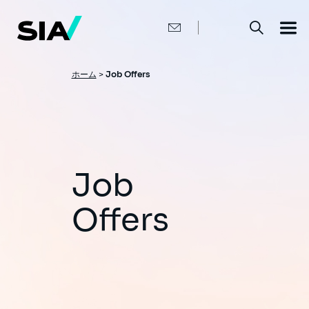
メ
イ
ン
コ
ン
テ
ン
パ
ホーム
>
Job Offers
ツ
ン
に
移
く
動
ず
Job
Offers