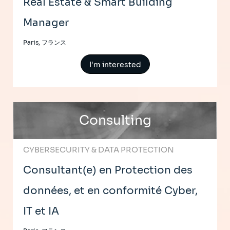
Real Estate & Smart Building
Manager
Paris, フランス
I'm interested
Consulting
CYBERSECURITY & DATA PROTECTION
Consultant(e) en Protection des
données, et en conformité Cyber,
IT et IA