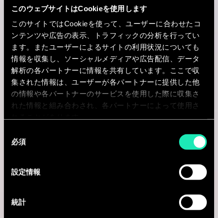
このウェブサイトはCookieを使用します
Paris, フランス
このサイトではCookieを使って、ユーザーに合わせたコ
ンテンツや広告の表示、トラフィックの分析を行ってい
I'm interested
ます。またユーザーによるサイトの利用状況についても
情報を収集し、ソーシャルメディアや広告配信、データ
解析の各パートナーに情報を共有しています。ここで収
集された情報は、ユーザーが各パートナーに提供した他
Consulting
の情報や各パートナーのサービスを使用した際に収集さ
れた情報と組み合わされ、各パートナーによって使用さ
れることがあります。
PROCUREMENT & SOURCING
同
Procurement Senior Consultant
必須
意
の
Paris, フランス
選
設定情報
I'm interested
択
統計