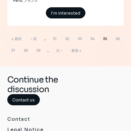
Paris, フランス
I'm interested
ペ
先
前
ペ
ペ
ペ
ペ
ペ
ペ
« 最初
‹ 前
…
31
32
33
34
35
36
ー
ジ
頭
ペ
ー
ー
ー
ー
ー
ー
ペ
ペ
ペ
次
最
送
37
38
39
…
次 ›
最後 »
り
ペ
ー
ジ
ジ
ジ
ジ
ジ
ジ
ー
ー
ー
ペ
終
ー
ジ
ジ
ジ
ジ
ー
ペ
ジ
ジ
ー
Continue the
ジ
discussion
Contact us
Contact
Legal Notice