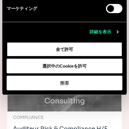
マーケティング
Consulting
詳細を表示
COMPLIANCE
Manager Compliance
全て許可
Paris, フランス
選択中のCookieを許可
I'm interested
拒否
Consulting
COMPLIANCE
Auditeur Risk & Compliance H/F