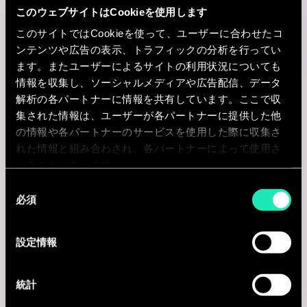
このウェブサイトはCookieを使用します
Paris, フランス
このサイトではCookieを使って、ユーザーに合わせたコ
ンテンツや広告の表示、トラフィックの分析を行ってい
I'm interested
ます。またユーザーによるサイトの利用状況についても
情報を収集し、ソーシャルメディアや広告配信、データ
解析の各パートナーに情報を共有しています。ここで収
集された情報は、ユーザーが各パートナーに提供した他
Consulting
の情報や各パートナーのサービスを使用した際に収集さ
れた情報と組み合わされ、各パートナーによって使用さ
れることがあります。
BUSINESS TRANSFORMATION
同
Directeur(-trice) en Stratégie et
必須
意
Transformation IA
の
選
設定情報
Montréal, カナダ
択
I'm interested
統計