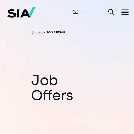
メ
イ
ン
コ
ン
テ
ン
パ
ホーム
>
Job Offers
ツ
ン
に
移
く
動
ず
Job
Offers