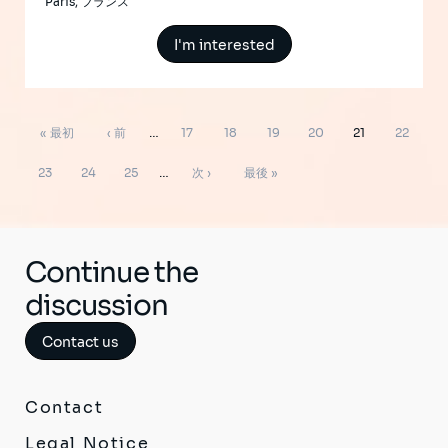
Paris, フランス
I'm interested
ペ
先
前
ペ
ペ
ペ
ペ
ペ
ペ
« 最初
‹ 前
…
17
18
19
20
21
22
ー
ジ
頭
ペ
ー
ー
ー
ー
ー
ー
ペ
ペ
ペ
次
最
送
23
24
25
…
次 ›
最後 »
り
ペ
ー
ジ
ジ
ジ
ジ
ジ
ジ
ー
ー
ー
ペ
終
ー
ジ
ジ
ジ
ジ
ー
ペ
ジ
ジ
ー
Continue the
ジ
discussion
Contact us
Contact
Legal Notice