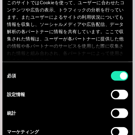
このサイトではCookieを使って、ユーザーに合わせたコ
ンテンツや広告の表示、トラフィックの分析を行ってい
I'm interested
ます。またユーザーによるサイトの利用状況についても
情報を収集し、ソーシャルメディアや広告配信、データ
解析の各パートナーに情報を共有しています。ここで収
集された情報は、ユーザーが各パートナーに提供した他
Consulting
の情報や各パートナーのサービスを使用した際に収集さ
れた情報と組み合わされ、各パートナーによって使用さ
れることがあります。
FINANCIAL PERFORMANCE
同
Senior Consultant Financial
必須
意
Performance & Strategy
の
選
設定情報
Brussels, ベルギー
択
I'm interested
統計
マーケティング