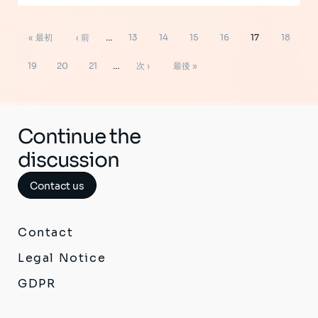
ペ
先
前
ペ
ペ
ペ
ペ
ペ
ペ
« 最初
‹ 前
…
13
14
15
16
17
18
ー
ジ
頭
ペ
ー
ー
ー
ー
ー
ー
ペ
ペ
ペ
次
最
送
19
20
21
…
次 ›
最後 »
り
ペ
ー
ジ
ジ
ジ
ジ
ジ
ジ
ー
ー
ー
ペ
終
ー
ジ
ジ
ジ
ジ
ー
ペ
ジ
ジ
ー
Continue the
ジ
discussion
Contact us
Contact
Legal Notice
GDPR