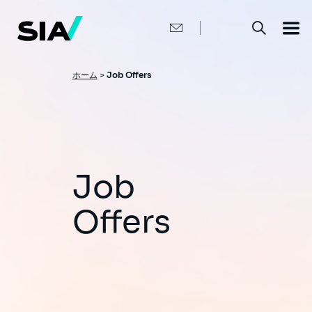
メ
イ
ン
コ
ン
テ
ン
パ
ホーム
>
Job Offers
ツ
ン
に
移
く
動
ず
Job
Offers