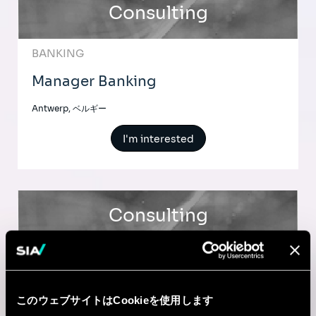
Consulting
BANKING
Manager Banking
Antwerp, ベルギー
I'm interested
Consulting
INSURANCE
Senior Manager in Insurance
このウェブサイトはCookieを使用します
Antwerp, ベルギー