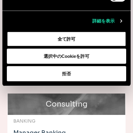
Consulting
詳細を表示
FINANCIAL PERFORMANCE
Senior Consultant Financial
全て許可
Performance & Business Controller
選択中のCookieを許可
Brussels, ベルギー
I'm interested
拒否
Consulting
BANKING
Manager Banking