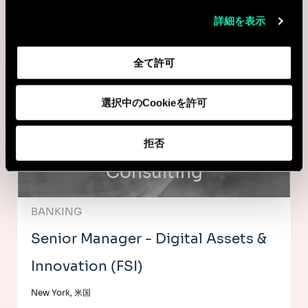
PEOPLE
詳細を表示
Talent Acquisition Specialist
全て許可
Mumbai, インド
I'm interested
選択中のCookieを許可
拒否
Consulting
BANKING
Senior Manager - Digital Assets &
Innovation (FSI)
New York, 米国