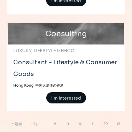
I'm interested
Consulting
LUXURY, LIFESTYLE & FMCG
Consultant - Lifestyle & Consumer
Goods
Hong Kong, 中国返還後の香港
I'm interested
ペ
先
前
ペ
ペ
ペ
ペ
ペ
ペ
« 最初
‹ 前
…
8
9
10
11
12
13
ー
ジ