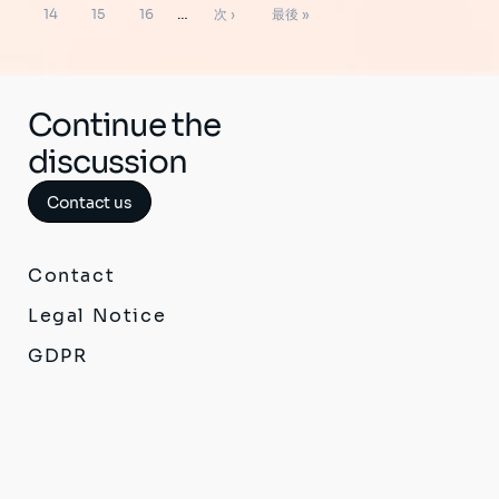
頭
ペ
ー
ー
ー
ー
ー
ー
ペ
ペ
ペ
次
最
送
14
15
16
…
次 ›
最後 »
り
ペ
ー
ジ
ジ
ジ
ジ
ジ
ジ
ー
ー
ー
ペ
終
ー
ジ
ジ
ジ
ジ
ー
ペ
ジ
ジ
ー
Continue the
ジ
discussion
Contact us
Contact
Legal Notice
GDPR