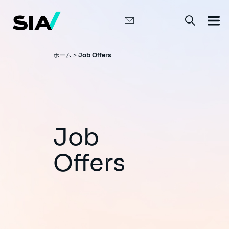
メ
イ
ン
コ
ン
テ
ン
パ
ホーム
>
Job Offers
ツ
ン
に
移
く
動
ず
Job
Offers