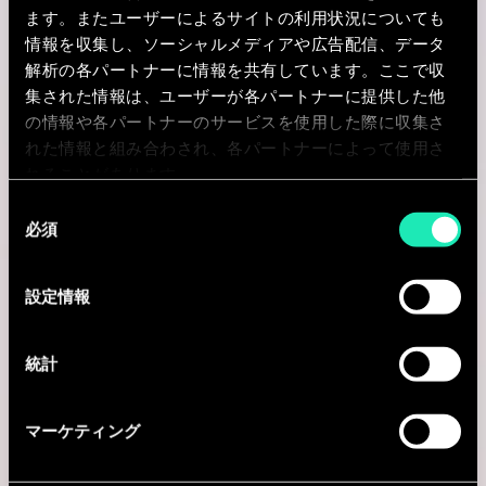
ます。またユーザーによるサイトの利用状況についても
I'm interested
情報を収集し、ソーシャルメディアや広告配信、データ
解析の各パートナーに情報を共有しています。ここで収
集された情報は、ユーザーが各パートナーに提供した他
の情報や各パートナーのサービスを使用した際に収集さ
れた情報と組み合わされ、各パートナーによって使用さ
AI & Tech
れることがあります。
同
Platform Engineering Manager
必須
意
の
Mumbai, インド
選
設定情報
択
I'm interested
統計
マーケティング
Internal Role