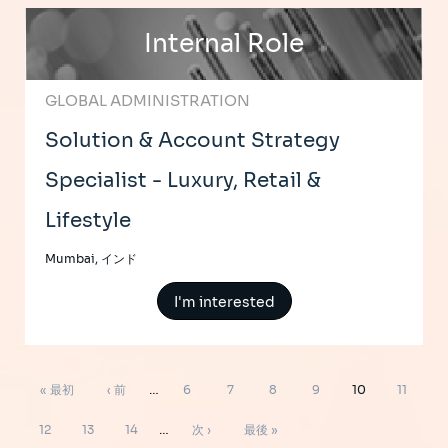
Internal Role
GLOBAL ADMINISTRATION
Solution & Account Strategy
Specialist - Luxury, Retail &
Lifestyle
Mumbai, インド
I'm interested
ペ
先
前
ペ
ペ
ペ
ペ
ペ
ペ
« 最初
‹ 前
…
6
7
8
9
10
11
ー
ジ
頭
ペ
ー
ー
ー
ー
ー
ー
ペ
ペ
ペ
次
最
送
12
13
14
…
次 ›
最後 »
り