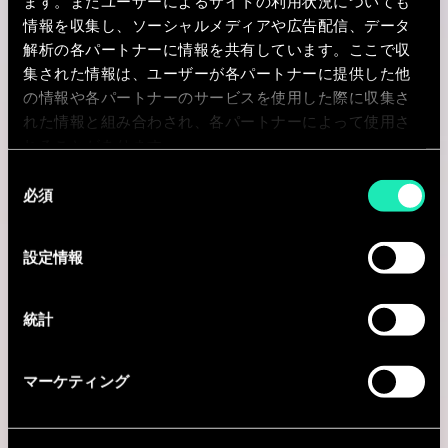
ます。またユーザーによるサイトの利用状況についても
情報を収集し、ソーシャルメディアや広告配信、データ
解析の各パートナーに情報を共有しています。ここで収
集された情報は、ユーザーが各パートナーに提供した他
Consulting
の情報や各パートナーのサービスを使用した際に収集さ
れた情報と組み合わされ、各パートナーによって使用さ
れることがあります。
DATA SCIENCE
同
Data Science Consultant
必須
意
の
Maastricht, オランダ
選
設定情報
択
I'm interested
統計
AI & Tech
マーケティング