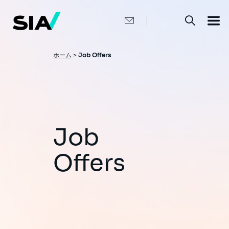
メ
イ
ン
コ
ン
テ
ン
パ
ホーム
>
Job Offers
ツ
ン
に
移
く
動
ず
Job
Offers