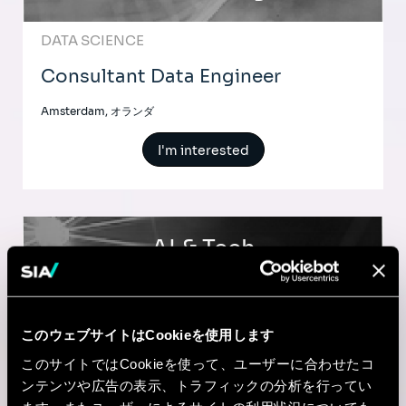
DATA SCIENCE
Consultant Data Engineer
Amsterdam, オランダ
I'm interested
AI & Tech
Senior Data Science Consultant
このウェブサイトはCookieを使用します
Amsterdam, オランダ
このサイトではCookieを使って、ユーザーに合わせたコ
ンテンツや広告の表示、トラフィックの分析を行ってい
I'm interested