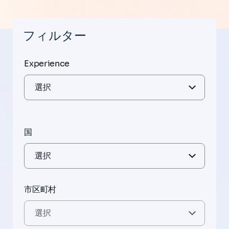
フィルター
Experience
国
市区町村