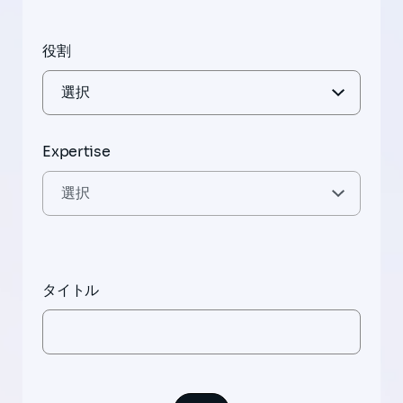
役割
Expertise
タイトル