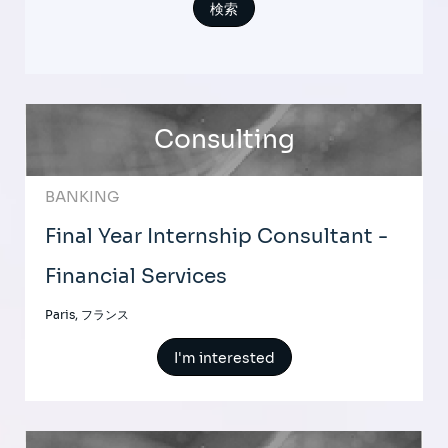
Consulting
BANKING
Final Year Internship Consultant -
Financial Services
Paris, フランス
I'm interested