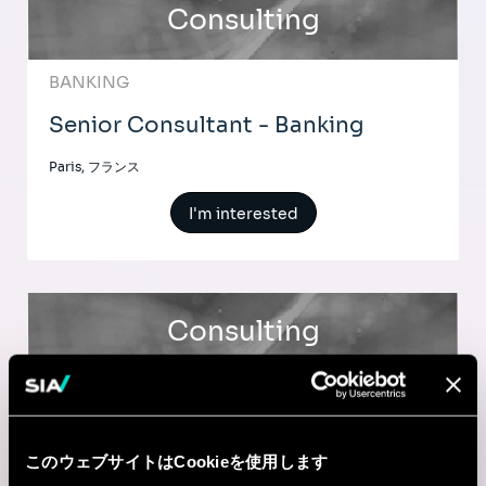
Consulting
BANKING
Senior Consultant - Banking
Paris, フランス
I'm interested
Consulting
BANKING
Consultant - Financial Services -
このウェブサイトはCookieを使用します
Lyon