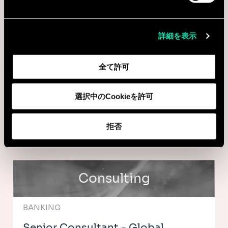
Consulting
詳細を表示
BANKING
全て許可
Consultant - Banking
選択中のCookieを許可
Paris, フランス
I'm interested
拒否
Consulting
BANKING
Senior Consultant - Global