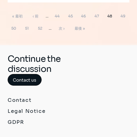
ペ
先
前
ペ
ペ
ペ
ペ
ペ
ペ
« 最初
‹ 前
…
44
45
46
47
48
49
ー
ジ
頭
ペ
ー
ー
ー
ー
ー
ー
ペ
ペ
ペ
次
最
送
50
51
52
…
次 ›
最後 »
り
ペ
ー
ジ
ジ
ジ
ジ
ジ
ジ
ー
ー
ー
ペ
終
ー
ジ
ジ
ジ
ジ
ー
ペ
ジ
ジ
ー
Continue the
ジ
discussion
Contact us
Contact
Legal Notice
GDPR