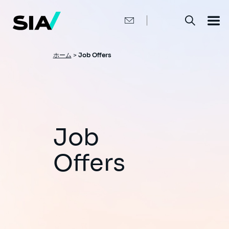
メ
イ
ン
コ
ン
テ
ン
パ
ホーム
>
Job Offers
ツ
ン
に
移
く
動
ず
Job
Offers