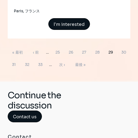
Paris, フランス
I'm interested
ペ
先
前
ペ
ペ
ペ
ペ
ペ
ペ
« 最初
‹ 前
…
25
26
27
28
29
30
ー
ジ
頭
ペ
ー
ー
ー
ー
ー
ー
ペ
ペ
ペ
次
最
送
31
32
33
…
次 ›
最後 »
り
ペ
ー
ジ
ジ
ジ
ジ
ジ
ジ
ー
ー
ー
ペ
終
ー
ジ
ジ
ジ
ジ
ー
ペ
ジ
ジ
ー
Continue the
ジ
discussion
Contact us
Contact