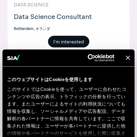
DATA SCIENCE
Data Science Consultant
Rotterdam, オランダ
I'm interested
AI & Tech
このウェブサイトはCookieを使用します
このサイトではCookieを使って、ユーザーに合わせたコ
ML-Ops
ンテンツや広告の表示、トラフィックの分析を行ってい
ます。またユーザーによるサイトの利用状況についても
Mumbai, インド
情報を収集し、ソーシャルメディアや広告配信、データ
解析の各パートナーに情報を共有しています。ここで収
I'm interested
集された情報は、ユーザーが各パートナーに提供した他
の情報や各パートナーのサービスを使用した際に収集さ