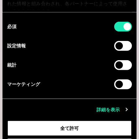
れた情報と組み合わされ、各パートナーによって使用さ
れることがあります。
AI & Tech
同
必須
意
の
Staff GenAI Engineer
選
設定情報
択
Mumbai, インド
統計
I'm interested
マーケティング
Internal Role
詳細を表示
GLOBAL ADMINISTRATION
全て許可
IT Support Engineer – L1/L2