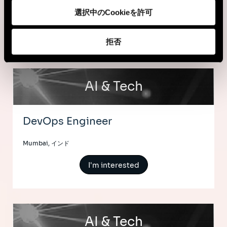
Mumbai, インド
選択中のCookieを許可
I'm interested
拒否
AI & Tech
DevOps Engineer
Mumbai, インド
I'm interested
AI & Tech