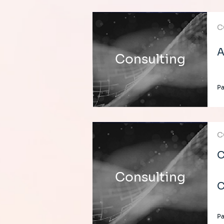
C
A
Consulting
P
C
C
Consulting
C
P