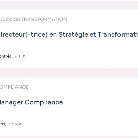
USINESS TRANSFORMATION
irecteur(-trice) en Stratégie et Transformat
ontréal, カナダ
OMPLIANCE
anager Compliance
aris, フランス