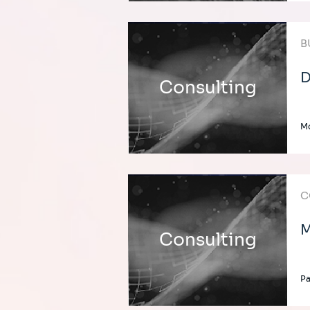
B
D
Consulting
M
C
M
Consulting
P