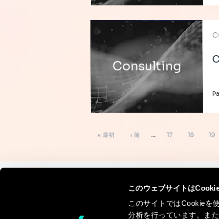
C
C
Consulting
P
ペ
先
前
ペ
ペ
ペ
« 最初
‹ 前
…
17
18
19
ー
ジ
頭
ペ
ー
ー
ー
送
り
ペ
ー
ジ
ジ
ジ
ー
ジ
このウェブサイトはCook
Continue the
ジ
このサイトではCooki
discussion
分析を行っています。ま