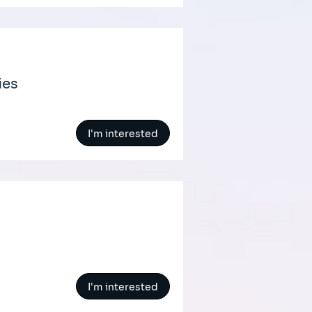
ies
I'm interested
I'm interested