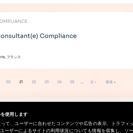
OMPLIANCE
onsultant(e) Compliance
aris, フランス
ペ
ペ
ペ
ペ
ペ
ペ
次
最
20
21
22
23
24
25
…
次 ›
最後 »
ー
ー
ー
ー
ー
ー
ペ
終
ジ
ジ
ジ
ジ
ジ
ジ
ー
ペ
ジ
ー
ieを使用します
ジ
eを使って、ユーザーに合わせたコンテンツや広告の表示、トラフィ
たユーザーによるサイトの利用状況についても情報を収集し、ソ