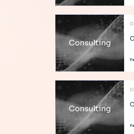
C
C
Consulting
P
C
C
Consulting
P