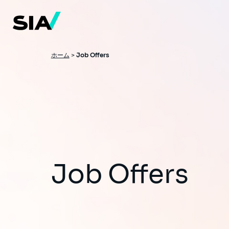
メ
イ
ン
コ
ン
テ
ン
パ
ホーム
>
Job Offers
ツ
ン
に
移
く
動
ず
Job Offers