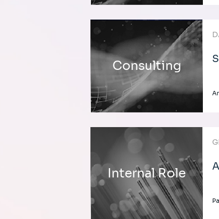
D
S
Consulting
A
G
A
Internal Role
P