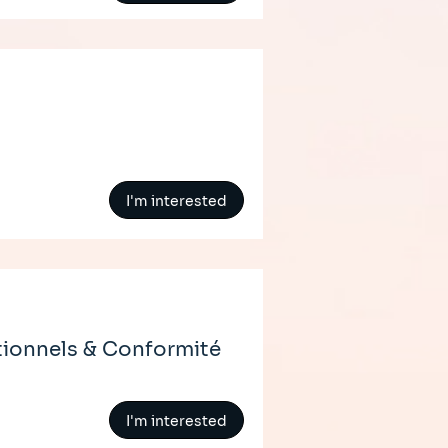
I'm interested
tionnels & Conformité
I'm interested