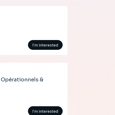
I'm interested
 Opérationnels &
I'm interested