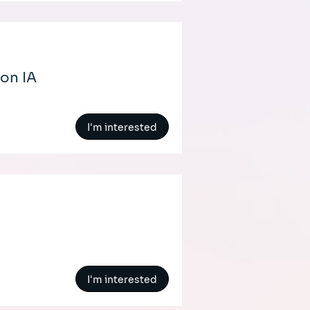
ion IA
I'm interested
I'm interested