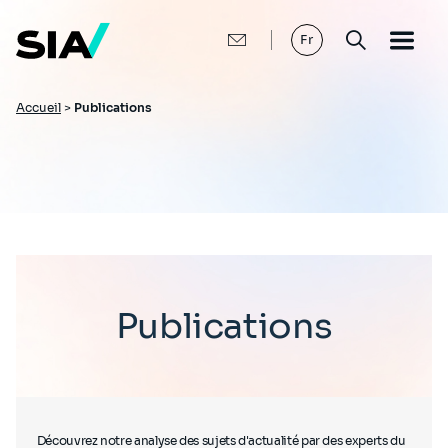
Aller
au
contenu
Fr
principal
Fil
Accueil
>
Publications
d'Ariane
Publications
Découvrez notre analyse des sujets d'actualité par des experts du