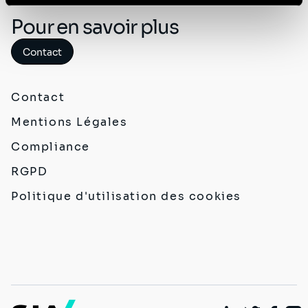
Politique de protection des données à caractère
Pour en savoir plus
personnel
.
Contact
Contact
Mentions Légales
Compliance
RGPD
Politique d'utilisation des cookies