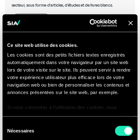
secteur, sous forme d'articles, d'études et de livres blancs.
En savoir plus
Ce site web utilise des cookies.
Les cookies sont des petits fichiers textes enregistrés
automatiquement dans votre navigateur par un site web
Podcasts
lors de votre visite sur le site. Ils peuvent servir à rendre
votre expérience utilisateur plus efficace lors de votre
navigation web ou bien de personnaliser les contenus et
annonces présentées sur le site web, par exemple.
Si vous consentez à l’utilisation des cookies, nous
Écoutez nos experts discuter avec d'autres experts du secteur et
enregistrons votre consentement pour une durée de 6
découvrez des podcasts créés en interne.
mois, après laquelle nous vous demanderons de
Sélection
consentir à cette utilisation à nouveau. Si vous ne
Ecouter nos podcasts
Nécessaires
du
souhaitez pas consentir à cette utilisation, le site
consentement