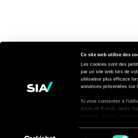
Ce site web utilise des co
Les cookies sont des petit
par un site web lors de vot
Pour en savoir
utilisateur plus efficace l
annonces présentées sur l
plus
Si vous consentez à l’util
Contact
durée de 6 mois, après laq
nouveau. Si vous ne souhait
nécessaires à son bon fon
visiteur du site.
Sélection