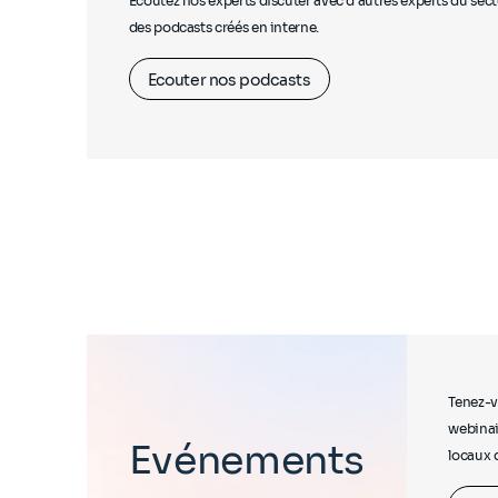
Écoutez nos experts discuter avec d'autres experts du sec
des podcasts créés en interne.
Ecouter nos podcasts
Tenez-v
webinai
Evénements
locaux 