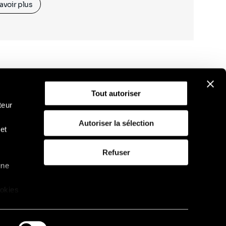
avoir plus
Tout autoriser
teur
Autoriser la sélection
et
D
Politique d'utilisation des cookies
Refuser
une
ookies
que