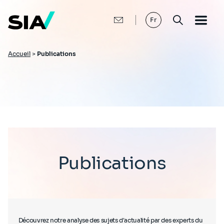
Aller
au
contenu
Fr
principal
Fil
Accueil
>
Publications
d'Ariane
Publications
Découvrez notre analyse des sujets d'actualité par des experts du