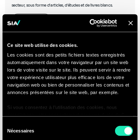
secteur, sous forme d'articles, d'études et de livres blancs.
En savoir plus
Ce site web utilise des cookies.
Les cookies sont des petits fichiers textes enregistrés
automatiquement dans votre navigateur par un site web
Podcasts
lors de votre visite sur le site. Ils peuvent servir à rendre
votre expérience utilisateur plus efficace lors de votre
navigation web ou bien de personnaliser les contenus et
annonces présentées sur le site web, par exemple.
Si vous consentez à l’utilisation des cookies, nous
Écoutez nos experts discuter avec d'autres experts du secteur et
enregistrons votre consentement pour une durée de 6
découvrez des podcasts créés en interne.
mois, après laquelle nous vous demanderons de
Sélection
consentir à cette utilisation à nouveau. Si vous ne
Ecouter nos podcasts
Nécessaires
du
souhaitez pas consentir à cette utilisation, le site
consentement