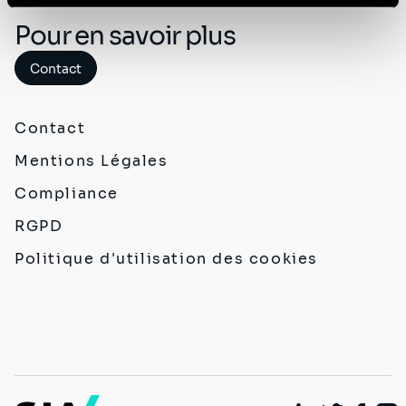
Politique de protection des données à caractère
Pour en savoir plus
personnel
.
Contact
Contact
Mentions Légales
Compliance
RGPD
Politique d'utilisation des cookies