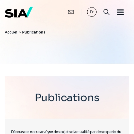
Aller
au
contenu
Fr
principal
Fil
Accueil
>
Publications
d'Ariane
Publications
Découvrez notre analyse des sujets d'actualité par des experts du