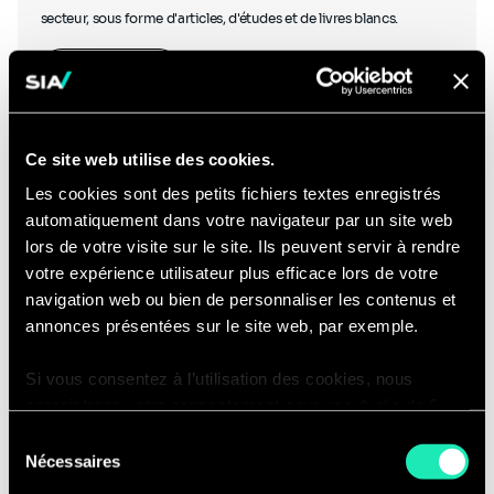
secteur, sous forme d'articles, d'études et de livres blancs.
En savoir plus
Ce site web utilise des cookies.
Les cookies sont des petits fichiers textes enregistrés
automatiquement dans votre navigateur par un site web
Podcasts
lors de votre visite sur le site. Ils peuvent servir à rendre
votre expérience utilisateur plus efficace lors de votre
navigation web ou bien de personnaliser les contenus et
annonces présentées sur le site web, par exemple.
Si vous consentez à l’utilisation des cookies, nous
Écoutez nos experts discuter avec d'autres experts du secteur et
enregistrons votre consentement pour une durée de 6
découvrez des podcasts créés en interne.
mois, après laquelle nous vous demanderons de
Sélection
consentir à cette utilisation à nouveau. Si vous ne
Ecouter nos podcasts
Nécessaires
du
souhaitez pas consentir à cette utilisation, le site
consentement