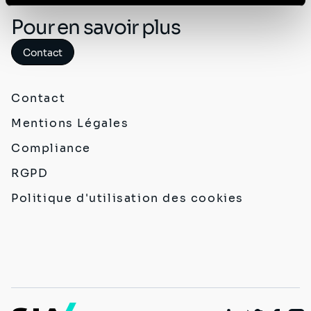
Politique de protection des données à caractère
Pour en savoir plus
personnel
.
Contact
Contact
Mentions Légales
Compliance
RGPD
Politique d'utilisation des cookies