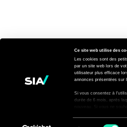
Ce site web utilise des co
Les cookies sont des petit
par un site web lors de vot
Pour en savoir
utilisateur plus efficace l
annonces présentées sur l
plus
Si vous consentez à l’util
Contact
durée de 6 mois, après laq
nouveau. Si vous ne souhait
nécessaires à son bon fon
visiteur du site.
Sélection