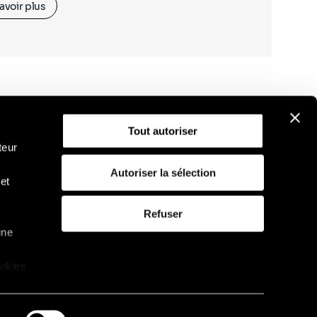
avoir plus
Tout autoriser
teur
Autoriser la sélection
et
D
Politique d'utilisation des cookies
Refuser
une
ookies
que