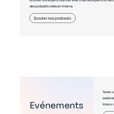
Écoutez nos experts discuter avec d'autres experts du sec
des podcasts créés en interne.
Ecouter nos podcasts
Tenez-v
webinai
Evénements
locaux 