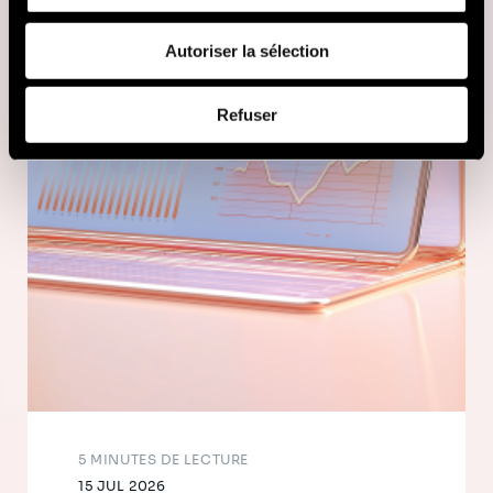
fournies ou qu'ils ont collectées lors de votre utilisation
de leurs services (cookies tiers).
Autoriser la sélection
Afin d’en savoir plus sur qui nous sommes, comment
Refuser
vous pouvez nous contacter et comment nous traitons
les données personnelles, vous pouvez consulter notre
Politique de protection des données à caractère
personnel
.
5 MINUTES DE LECTURE
15 JUL 2026