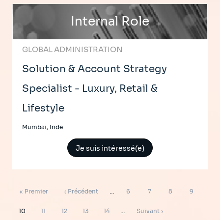
Internal Role
GLOBAL ADMINISTRATION
Solution & Account Strategy
Specialist - Luxury, Retail &
Lifestyle
Mumbai, Inde
Je suis intéressé(e)
Pagination
Première
Page
Page
Page
Page
Page
« Premier
‹ Précédent
…
6
7
8
9
page
précédente
Page
Page
Page
Page
Page
Page
10
11
12
13
14
…
Suivant ›