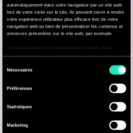
automatiquement dans votre navigateur par un site web
lors de votre visite sur le site. Ils peuvent servir à rendre
votre expérience utilisateur plus efficace lors de votre
Consulting
navigation web ou bien de personnaliser les contenus et
annonces présentées sur le site web, par exemple.
DATA SCIENCE
Si vous consentez à l’utilisation des cookies, nous
enregistrons votre consentement pour une durée de 6
Data Science Consultant
mois, après laquelle nous vous demanderons de
Sélection
Maastricht, Pays-Bas
consentir à cette utilisation à nouveau. Si vous ne
Nécessaires
du
souhaitez pas consentir à cette utilisation, le site
consentement
Je suis intéressé(e)
n’utilisera que les cookies nécessaires à son bon
Préférences
fonctionnement et ne personnalisera pas votre
expérience en tant que visiteur du site.
Statistiques
AI & Tech
Vous pouvez accéder à la liste complète des cookies
utilisés, leur finalité et leur durée de conservation via
Marketing
notre déclaration dédiée.