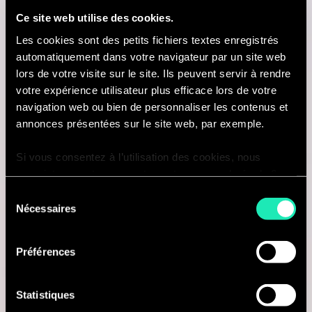
Je suis intéressé(e)
Ce site web utilise des cookies.
Les cookies sont des petits fichiers textes enregistrés
automatiquement dans votre navigateur par un site web
lors de votre visite sur le site. Ils peuvent servir à rendre
Consulting
votre expérience utilisateur plus efficace lors de votre
navigation web ou bien de personnaliser les contenus et
annonces présentées sur le site web, par exemple.
BANKING
Murex Business Analyst - FX, Rates
Si vous consentez à l’utilisation des cookies, nous
enregistrons votre consentement pour une durée de 6
& Treasury (Migration Program)
mois, après laquelle nous vous demanderons de
Sélection
consentir à cette utilisation à nouveau. Si vous ne
Toronto, Canada
Nécessaires
du
souhaitez pas consentir à cette utilisation, le site
consentement
Je suis intéressé(e)
n’utilisera que les cookies nécessaires à son bon
Préférences
fonctionnement et ne personnalisera pas votre
expérience en tant que visiteur du site.
Statistiques
Vous pouvez accéder à la liste complète des cookies