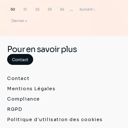
page
précédente
Page
Page
Page
Page
Page
Page
50
51
52
53
54
…
Suivant ›
suivante
Dernière
Dernier »
page
Pour en savoir plus
Contact
Contact
Mentions Légales
Compliance
RGPD
Politique d'utilisation des cookies