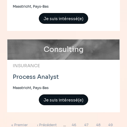
Maastricht, Pays-Bas
Je suis intéressé(e)
Consulting
INSURANCE
Process Analyst
Maastricht, Pays-Bas
Je suis intéressé(e)
Pagination
Première
Page
Page
Page
Page
Page
« Premier
‹ Précédent
…
46
47
48
49