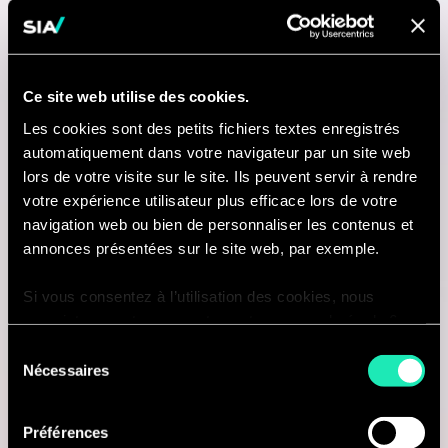
New York, États-Unis
Je suis intéressé(e)
Ce site web utilise des cookies.
Les cookies sont des petits fichiers textes enregistrés
automatiquement dans votre navigateur par un site web
lors de votre visite sur le site. Ils peuvent servir à rendre
Internal Role
votre expérience utilisateur plus efficace lors de votre
navigation web ou bien de personnaliser les contenus et
FINANCE
annonces présentées sur le site web, par exemple.
Accountant – US Entities (Toronto
Si vous consentez à l’utilisation des cookies, nous
or Montreal)
enregistrons votre consentement pour une durée de 6
mois, après laquelle nous vous demanderons de
Sélection
Toronto, Canada
consentir à cette utilisation à nouveau. Si vous ne
Nécessaires
du
souhaitez pas consentir à cette utilisation, le site
consentement
Je suis intéressé(e)
n’utilisera que les cookies nécessaires à son bon
Préférences
fonctionnement et ne personnalisera pas votre