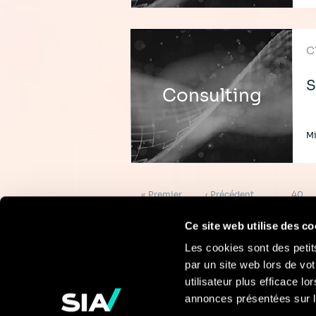
C
S
Consulting
Mi
Pagination
Première
Page
Page
« Premier
‹ Précédent
…
40
page
précédente
Ce site web utilise des co
Les cookies sont des petit
par un site web lors de vot
Pour en savoir
utilisateur plus efficace l
annonces présentées sur l
plus