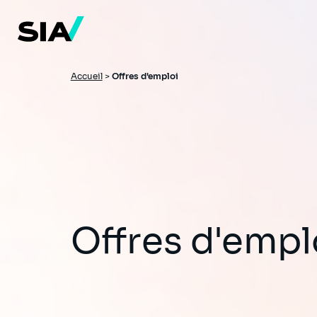
Aller
au
contenu
principal
Fil
Accueil
>
Offres d'emploi
d'Ariane
Offres d'empl