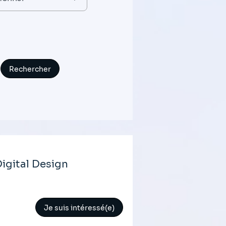
igital Design
Je suis intéressé(e)