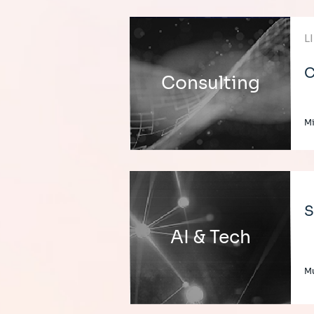
L
C
Consulting
Mi
S
AI & Tech
M