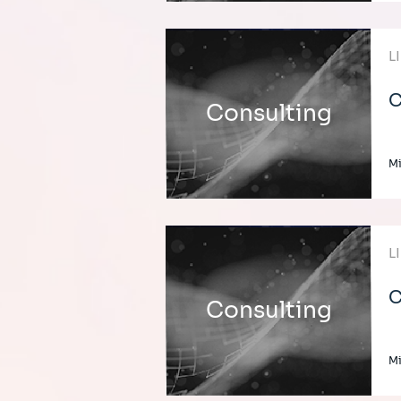
L
C
Consulting
Mi
L
C
Consulting
Mi