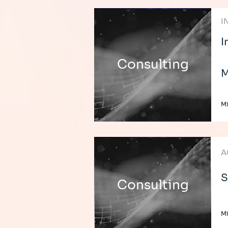
I
I
Consulting
M
Mi
A
S
Consulting
Mi