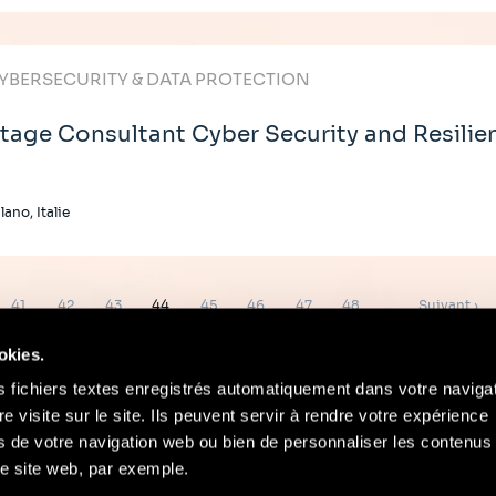
YBERSECURITY & DATA PROTECTION
tage Consultant Cyber Security and Resilie
lano, Italie
Page
Page
Page
Page
Page
Page
Page
Page
Page
41
42
43
44
45
46
47
48
…
Suivant ›
suivante
okies.
s fichiers textes enregistrés automatiquement dans votre naviga
re visite sur le site. Ils peuvent servir à rendre votre expérience
ors de votre navigation web ou bien de personnaliser les contenus 
Contact
Mentions Légales
Compliance
e site web, par exemple.