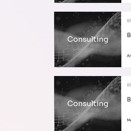
B
B
Consulting
A
B
B
Consulting
Ma