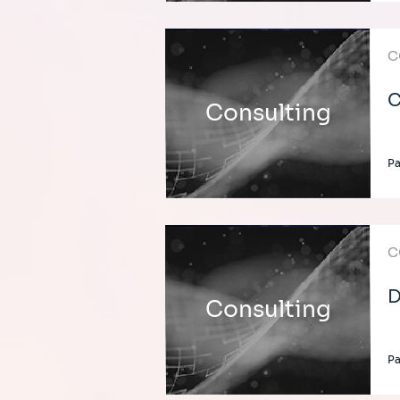
C
C
Consulting
Pa
C
D
Consulting
Pa