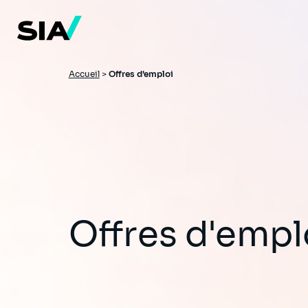
Aller
au
contenu
principal
Fil
Accueil
>
Offres d'emploi
d'Ariane
Offres d'empl