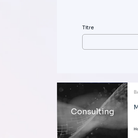
Titre
B
M
Consulting
H