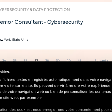
YBERSECURITY & DATA PROTECTION
enior Consultant- Cybersecurity
w York, États-Unis
Page
Page
Page
Page
Page
Page
Page
Page
Page
34
35
36
37
38
39
40
41
…
Suivant ›
suivante
okies.
s fichiers textes enregistrés automatiquement dans votre naviga
re visite sur le site. Ils peuvent servir à rendre votre expérience
ors de votre navigation web ou bien de personnaliser les contenus 
Contact
Mentions Légales
Compliance
e site web, par exemple.
isation des cookies, nous enregistrons votre consentement pour 