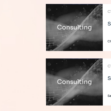
C
S
Consulting
Ch
C
S
Consulting
Sa