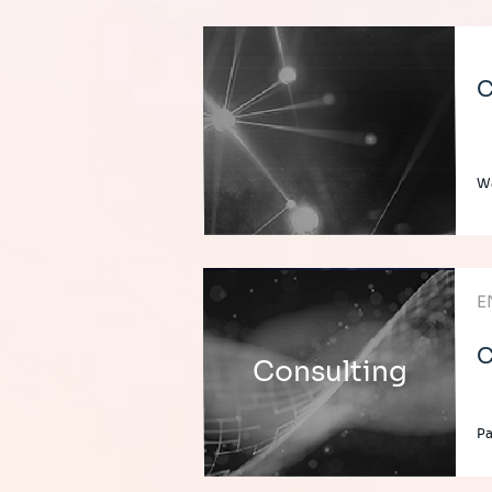
C
W
E
C
Consulting
Pa