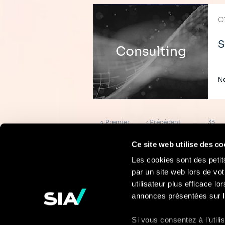
C
S
Consulting
Ne
Pagination
Première
Page
Page
« Premier
‹ Précédent
…
33
page
précédente
Ce site web utilise des co
Les cookies sont des petit
par un site web lors de vot
Pour en savoir
utilisateur plus efficace l
annonces présentées sur l
plus
Si vous consentez à l’util