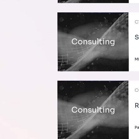
C
S
Consulting
Mi
C
R
Consulting
Pa