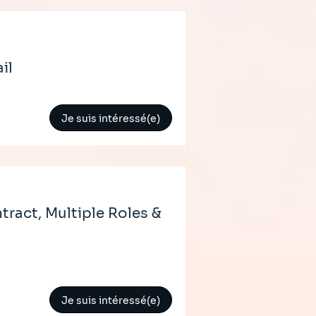
il
Je suis intéressé(e)
ract, Multiple Roles &
Je suis intéressé(e)