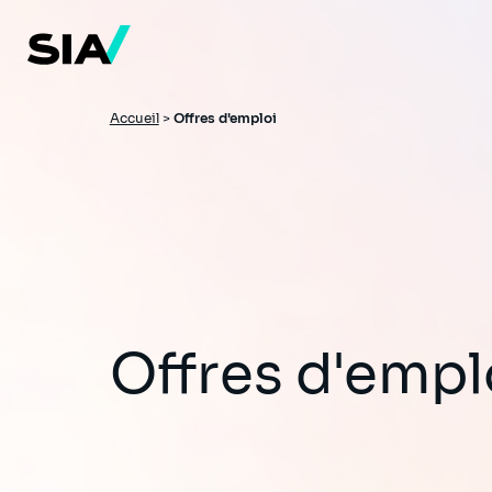
Aller
au
contenu
principal
Fil
Accueil
>
Offres d'emploi
d'Ariane
Offres d'empl