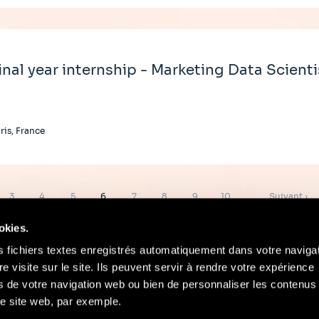
inal year internship - Marketing Data Scienti
ris, France
Page
Page
Page
Page
Page
Page
Page
Page
Page
3
4
5
6
7
8
9
10
…
Suivant ›
suivante
okies.
s fichiers textes enregistrés automatiquement dans votre naviga
re visite sur le site. Ils peuvent servir à rendre votre expérience
ors de votre navigation web ou bien de personnaliser les contenus 
Contact
Mentions Légales
Compliance
e site web, par exemple.