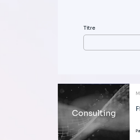
Titre
M
F
Consulting
Pa