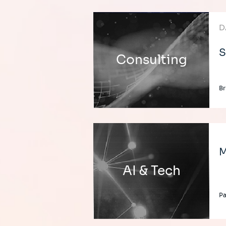
D
S
Consulting
Br
M
AI & Tech
Pa