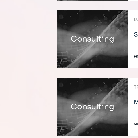
L
S
Consulting
Pa
T
M
Consulting
Ma