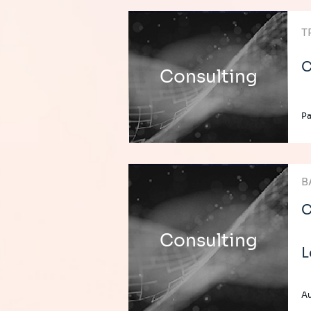
T
C
Consulting
Pa
B
C
Consulting
L
Au