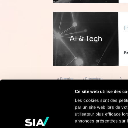
F
AI & Tech
Pa
Pagination
Première
Page
Page
« Premier
‹ Précédent
…
2
page
précédente
Ce site web utilise des co
Les cookies sont des petit
par un site web lors de vot
Pour en savoir
utilisateur plus efficace l
annonces présentées sur l
plus