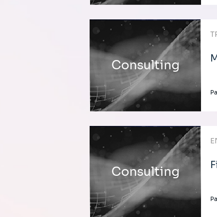
T
M
Consulting
Pa
E
F
Consulting
Pa