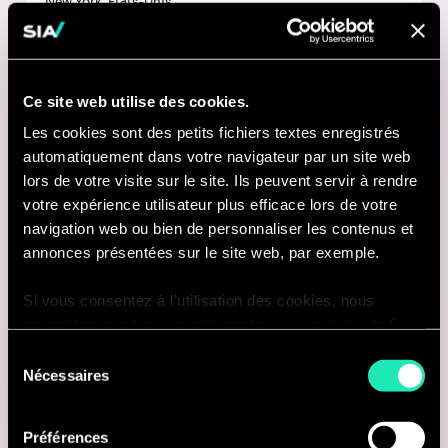
New York, États-Unis
Je suis intéressé(e)
Ce site web utilise des cookies.
Les cookies sont des petits fichiers textes enregistrés
Consulting
automatiquement dans votre navigateur par un site web
lors de votre visite sur le site. Ils peuvent servir à rendre
votre expérience utilisateur plus efficace lors de votre
MANUFACTURING
navigation web ou bien de personnaliser les contenus et
Consultant - Transport,
annonces présentées sur le site web, par exemple.
Manufacturing & Retail - Bureau de
Si vous consentez à l’utilisation des cookies, nous
enregistrons votre consentement pour une durée de 6
Lyon
mois, après laquelle nous vous demanderons de
Sélection
Lyon, France
consentir à cette utilisation à nouveau. Si vous ne
Nécessaires
du
souhaitez pas consentir à cette utilisation, le site
consentement
Je suis intéressé(e)
n’utilisera que les cookies nécessaires à son bon
Préférences
fonctionnement et ne personnalisera pas votre