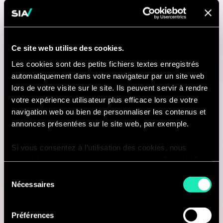
Milano, Italie
Je suis intéressé(e)
Ce site web utilise des cookies.
Les cookies sont des petits fichiers textes enregistrés
automatiquement dans votre navigateur par un site web
lors de votre visite sur le site. Ils peuvent servir à rendre
Consulting
votre expérience utilisateur plus efficace lors de votre
navigation web ou bien de personnaliser les contenus et
IT STRATEGY
annonces présentées sur le site web, par exemple.
Senior Consultant - IT Operating
Si vous consentez à l’utilisation des cookies, nous
Model & Processes
enregistrons votre consentement pour une durée de 6
mois, après laquelle nous vous demanderons de
Sélection
Milano, Italie
consentir à cette utilisation à nouveau. Si vous ne
Nécessaires
du
souhaitez pas consentir à cette utilisation, le site
consentement
Je suis intéressé(e)
n’utilisera que les cookies nécessaires à son bon
Préférences
fonctionnement et ne personnalisera pas votre