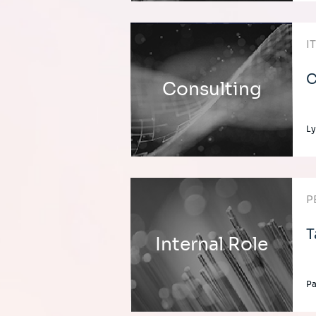
I
C
Consulting
Ly
P
T
Internal Role
Pa