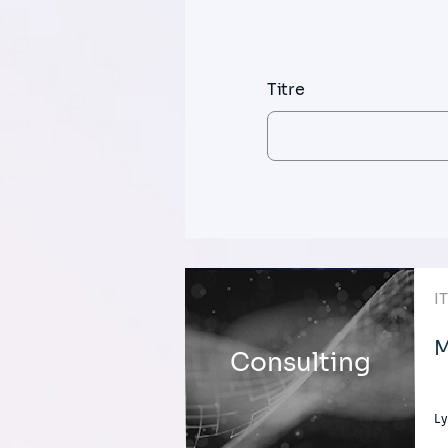
Titre
I
M
Consulting
Ly