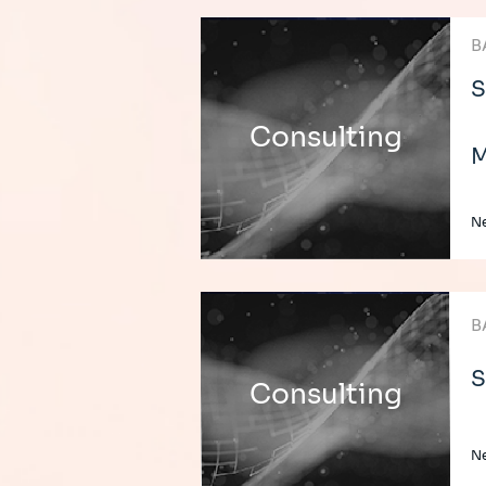
B
S
Consulting
M
Ne
B
S
Consulting
Ne