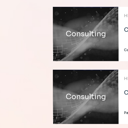
H
C
Consulting
Ca
H
C
Consulting
Pa