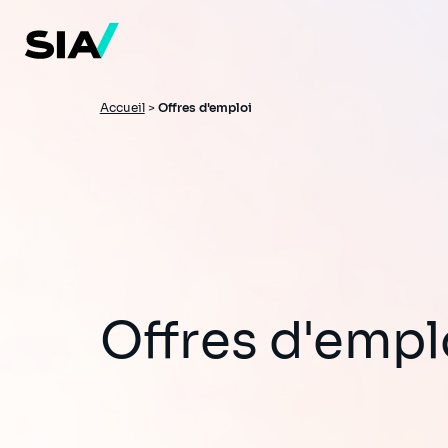
Aller
au
contenu
principal
Fil
Accueil
>
Offres d'emploi
d'Ariane
Offres d'empl