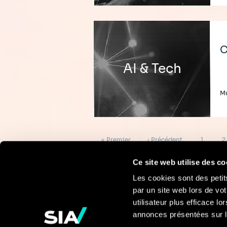
C
AI & Tech
M
Pagination
Première
Page
Page
P
« Premier
‹ Précédent
1
2
page
précédente
Ce site web utilise des co
Les cookies sont des petit
par un site web lors de vot
Pour en savoir
utilisateur plus efficace l
annonces présentées sur l
plus