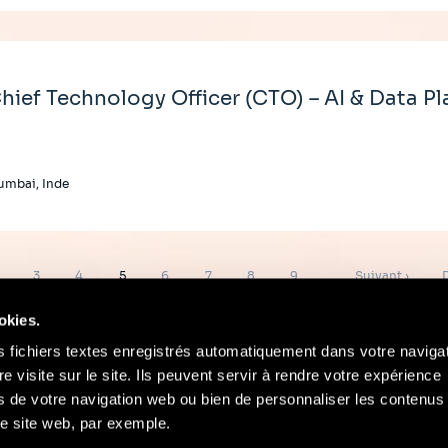
hief Technology Officer (CTO) – AI & Data P
umbai, Inde
age
Page
Page
Page
Page
Page
Page
Page
Page
D
3
4
5
6
7
8
9
…
Suivant ›
suivante
okies.
s fichiers textes enregistrés automatiquement dans votre naviga
re visite sur le site. Ils peuvent servir à rendre votre expérience
ors de votre navigation web ou bien de personnaliser les contenus 
Contact
Mentions Légales
Compliance
e site web, par exemple.