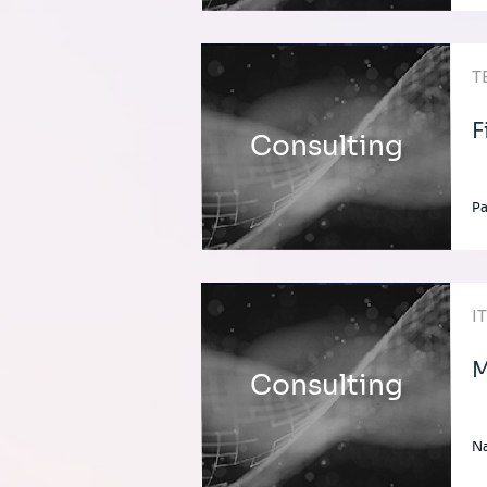
T
F
Consulting
Pa
I
M
Consulting
Na