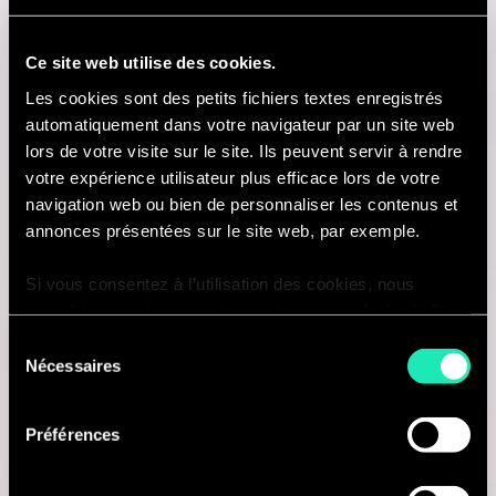
Paris, France
Ce site web utilise des cookies.
Je suis intéressé(e)
Les cookies sont des petits fichiers textes enregistrés
automatiquement dans votre navigateur par un site web
lors de votre visite sur le site. Ils peuvent servir à rendre
votre expérience utilisateur plus efficace lors de votre
Consulting
navigation web ou bien de personnaliser les contenus et
annonces présentées sur le site web, par exemple.
BUSINESS TRANSFORMATION
Si vous consentez à l’utilisation des cookies, nous
Directeur(-trice) en Stratégie et
enregistrons votre consentement pour une durée de 6
mois, après laquelle nous vous demanderons de
Sélection
Transformation IA
consentir à cette utilisation à nouveau. Si vous ne
Nécessaires
du
souhaitez pas consentir à cette utilisation, le site
consentement
Montréal, Canada
n’utilisera que les cookies nécessaires à son bon
Préférences
fonctionnement et ne personnalisera pas votre
Je suis intéressé(e)
expérience en tant que visiteur du site.