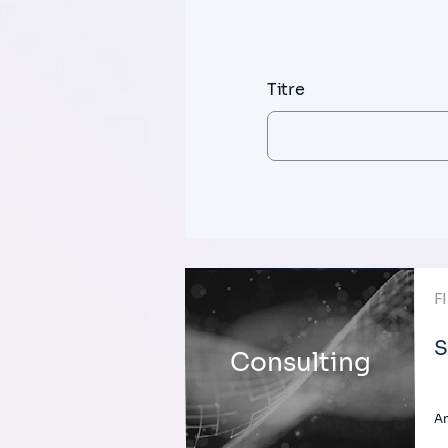
Titre
F
S
Consulting
An