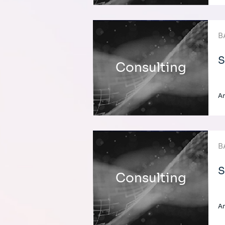
B
S
Consulting
An
B
S
Consulting
An