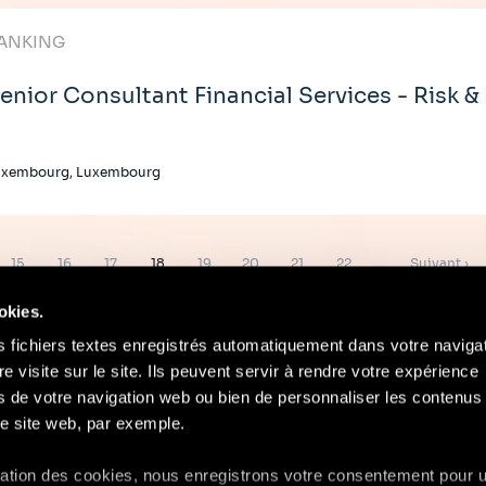
ANKING
enior Consultant Financial Services - Risk &
uxembourg, Luxembourg
Page
Page
Page
Page
Page
Page
Page
Page
Page
15
16
17
18
19
20
21
22
…
Suivant ›
suivante
okies.
s fichiers textes enregistrés automatiquement dans votre naviga
re visite sur le site. Ils peuvent servir à rendre votre expérience
ors de votre navigation web ou bien de personnaliser les contenus 
Contact
Mentions Légales
Compliance
e site web, par exemple.
isation des cookies, nous enregistrons votre consentement pour 