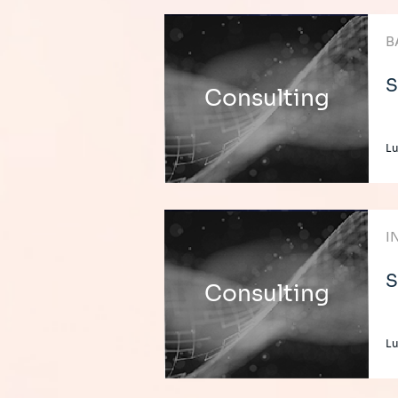
B
S
Consulting
L
I
S
Consulting
L