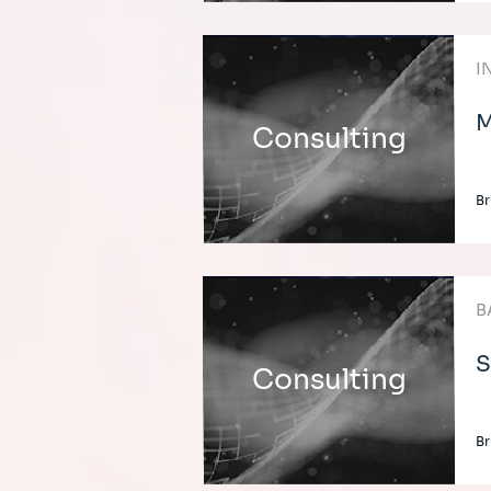
I
M
Consulting
Br
B
S
Consulting
Br