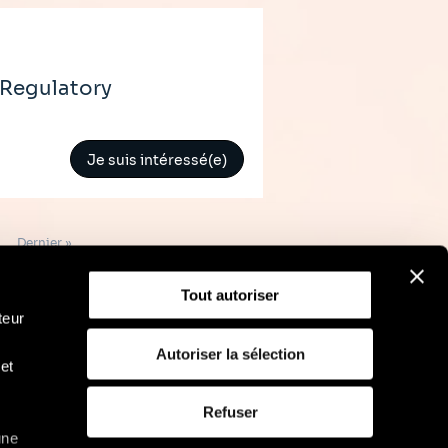
 Regulatory
Je suis intéressé(e)
Dernière
Dernier »
page
Tout autoriser
teur
Autoriser la sélection
et
RGPD
Politique d'utilisation des cookies
Refuser
une