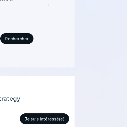
trategy
Je suis intéressé(e)