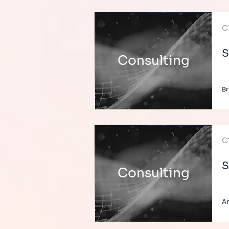
C
S
Consulting
Br
C
S
Consulting
An