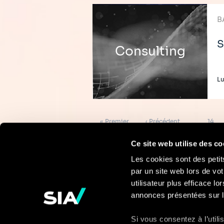
B
S
Consulting
L
Pagination
Première
Page
Page
« Premier
‹ Précédent
…
14
page
précédente
Ce site web utilise des co
Les cookies sont des petit
par un site web lors de vot
Pour en savoir
utilisateur plus efficace l
annonces présentées sur l
plus
Si vous consentez à l’util