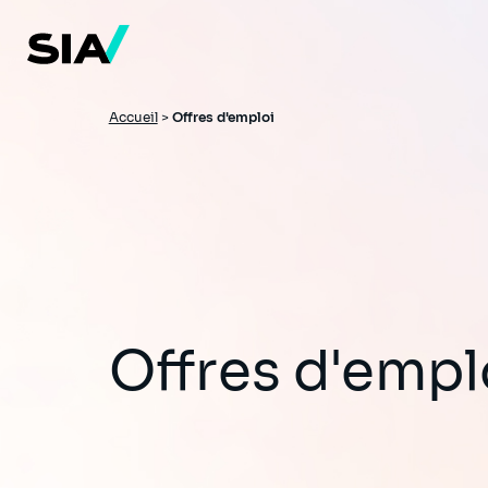
Aller
au
contenu
principal
Fil
Accueil
>
Offres d'emploi
d'Ariane
Offres d'empl