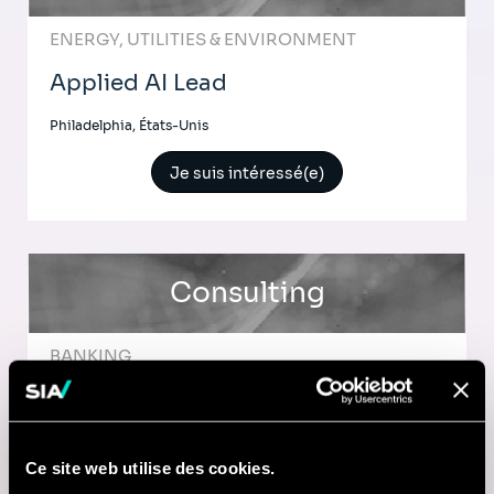
ENERGY, UTILITIES & ENVIRONMENT
Applied AI Lead
Philadelphia, États-Unis
Je suis intéressé(e)
Consulting
BANKING
Transformation Management
(Senior) Consultant
Ce site web utilise des cookies.
Maastricht, Pays-Bas