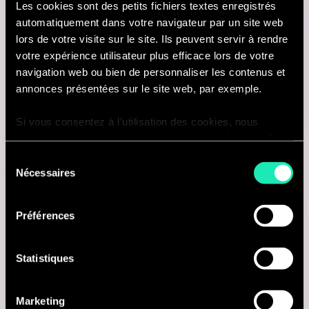
Les cookies sont des petits fichiers textes enregistrés
automatiquement dans votre navigateur par un site web
Je suis intéressé(e)
lors de votre visite sur le site. Ils peuvent servir à rendre
votre expérience utilisateur plus efficace lors de votre
navigation web ou bien de personnaliser les contenus et
annonces présentées sur le site web, par exemple.
AI & Tech
Si vous consentez à l’utilisation des cookies, nous
enregistrons votre consentement pour une durée de 6
Platform Engineering Manager
mois, après laquelle nous vous demanderons de
Sélection
consentir à cette utilisation à nouveau. Si vous ne
Nécessaires
du
Mumbai, Inde
souhaitez pas consentir à cette utilisation, le site
consentement
n’utilisera que les cookies nécessaires à son bon
Je suis intéressé(e)
Préférences
fonctionnement et ne personnalisera pas votre
expérience en tant que visiteur du site.
Statistiques
Vous pouvez accéder à la liste complète des cookies
Internal Role
utilisés, leur finalité et leur durée de conservation via
Marketing
notre déclaration dédiée.