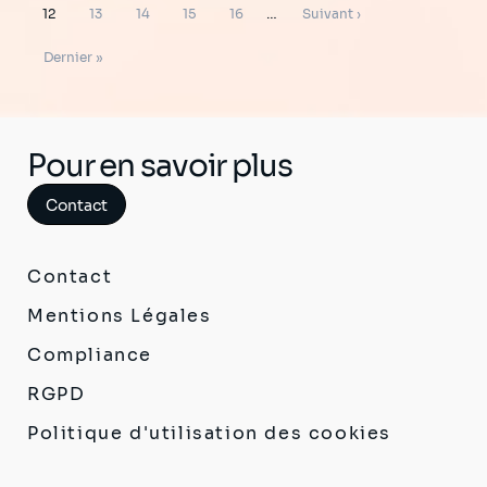
page
précédente
Page
Page
Page
Page
Page
Page
12
13
14
15
16
…
Suivant ›
suivante
Dernière
Dernier »
page
Pour en savoir plus
Contact
Contact
Mentions Légales
Compliance
RGPD
Politique d'utilisation des cookies