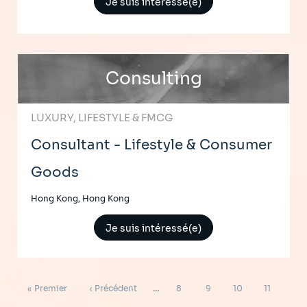
Je suis intéressé(e)
Consulting
LUXURY, LIFESTYLE & FMCG
Consultant - Lifestyle & Consumer
Goods
Hong Kong, Hong Kong
Je suis intéressé(e)
Pagination
Première
Page
Page
Page
Page
Page
« Premier
‹ Précédent
…
8
9
10
11